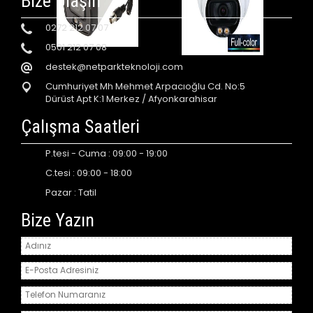
Bize Ulaşın
0272 212 07 07
0501 212 07 08
destek@netparkteknoloji.com
Cumhuriyet Mh Mehmet Arpacıoğlu Cd. No:5
Dürüst Apt K:1 Merkez / Afyonkarahisar
Çalışma Saatleri
P.tesi - Cuma : 09:00 - 19:00
C.tesi : 09:00 - 18:00
Pazar : Tatil
Bize Yazın