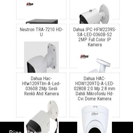
Neutron TRA-7210 HD-
Dahua IPC-HFW2239S-
U
SA-LED-0360B-S2
2MP Full Color IP
Kamera
Dahua Hac-
Dahua HAC-
Hfw1209Tlm-A-Led-
HDW1209TQ-A-LED-
0360B 2Mp Sesli
0280B 2.0 Mp 2.8 mm
Renkli Ahd Kamera
Dahili Mikrofonlu Hd-
Cvı Dome Kamera