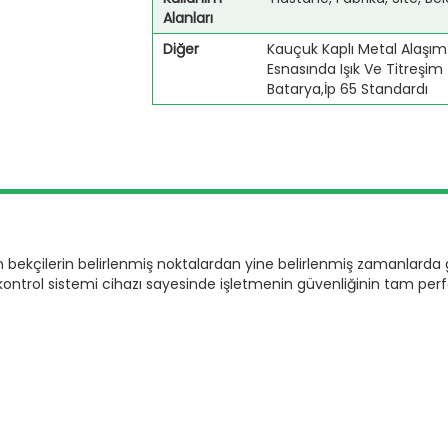
Alanları
Diğer
Kauçuk Kaplı Metal Alaş
Esnasında Işık Ve Titreşim İl
Batarya,İp 65 Standardı
n bekçilerin belirlenmiş noktalardan yine belirlenmiş zamanlarda 
kontrol sistemi cihazı sayesinde işletmenin güvenliğinin tam per