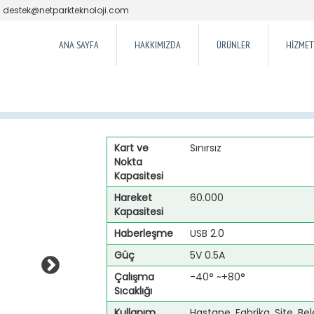
destek@netparkteknoloji.com
ANA SAYFA
HAKKIMIZDA
ÜRÜNLER
HİZMET
Kart ve
Sınırsız
Nokta
Kapasitesi
Hareket
60.000
Kapasitesi
Haberleşme
USB 2.0
Güç
5V 0.5A
Çalışma
-40° ~+80°
Sıcaklığı
Kullanım
Hastane, Fabrika, Site, Bele