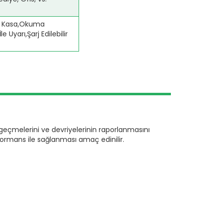
ım Kasa,Okuma
e Uyarı,Şarj Edilebilir
geçmelerini ve devriyelerinin raporlanmasını
formans ile sağlanması amaç edinilir.