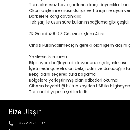
Tüm olumsuz hava şartlarına karşı dayanıklı olma
Okuma işlemi esnasında ışık ve titreşimle uyarı v
Darbelere karşı dayanıklılık
Tek şarj ile uzun süre kullanım sağlama gibi çeşitli 
ZK Guard 4000 S Cihazının İşlem Akışı
Cihazı kullanabilmek için gerekli olan işlem akışını 
Yazılımın kurulumu
Bilgisayara bağlayarak okuyucunun çalıştırılması
İşletmede görevli olan bekçi adını ve duracağı ist
Bekçi adını seçerek tura başlama
Bölgelere yerleştirilmiş olan etiketleri okuma
Cihazın kaydettiği bütün kayıtları USB ile bilgisay
Tur analizi yapma şeklindedir.
Bize Ulaşın
0272 212 07 07