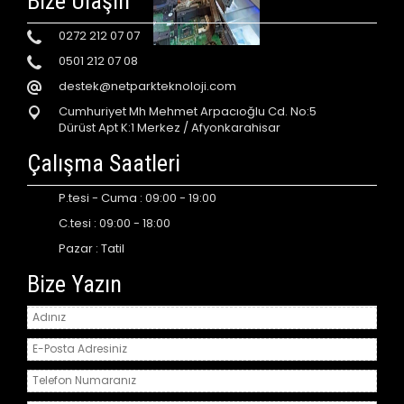
Bize Ulaşın
0272 212 07 07
0501 212 07 08
destek@netparkteknoloji.com
Cumhuriyet Mh Mehmet Arpacıoğlu Cd. No:5
Dürüst Apt K:1 Merkez / Afyonkarahisar
Çalışma Saatleri
P.tesi - Cuma : 09:00 - 19:00
C.tesi : 09:00 - 18:00
Pazar : Tatil
Bize Yazın