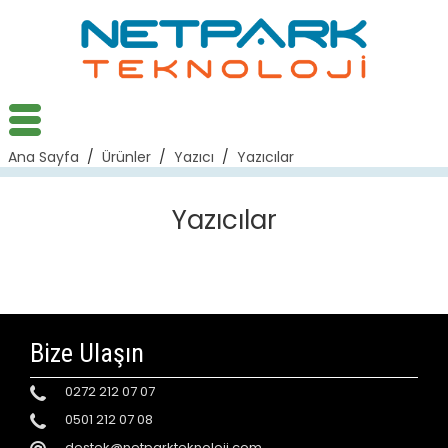
Ana Sayfa
/
Ürünler
/
Yazıcı
/
Yazıcılar
Yazıcılar
Bize Ulaşın
0272 212 07 07
0501 212 07 08
destek@netparkteknoloji.com