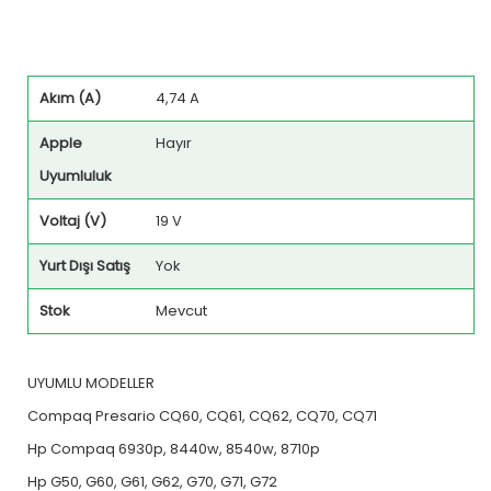
Akım (A)
4,74 A
Apple
Hayır
Uyumluluk
Voltaj (V)
19 V
Yurt Dışı Satış
Yok
Stok
Mevcut
UYUMLU MODELLER
Compaq Presario CQ60, CQ61, CQ62, CQ70, CQ71
Hp Compaq 6930p, 8440w, 8540w, 8710p
Hp G50, G60, G61, G62, G70, G71, G72