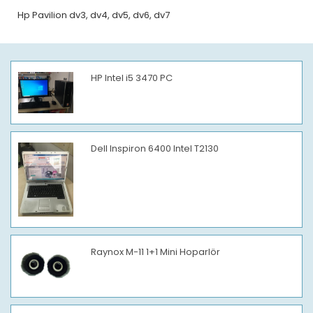
Hp Pavilion dv3, dv4, dv5, dv6, dv7
HP Intel i5 3470 PC
Dell Inspiron 6400 Intel T2130
Raynox M-11 1+1 Mini Hoparlör