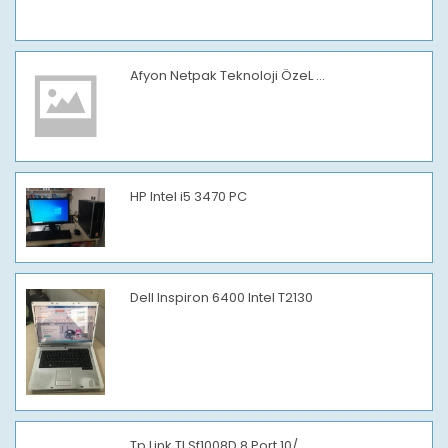
Afyon Netpak Teknoloji ÖzeL ...
HP Intel i5 3470 PC
Dell Inspiron 6400 Intel T2130
Tp Link Tl Sf1008D 8 Port 10/...