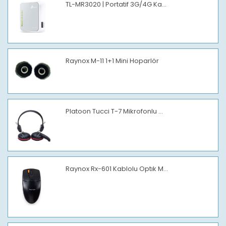
TL-MR3020 | Portatif 3G/4G Ka...
Raynox M-11 1+1 Mini Hoparlör
Platoon Tucci T-7 Mikrofonlu ...
Raynox Rx-601 Kablolu Optık M...