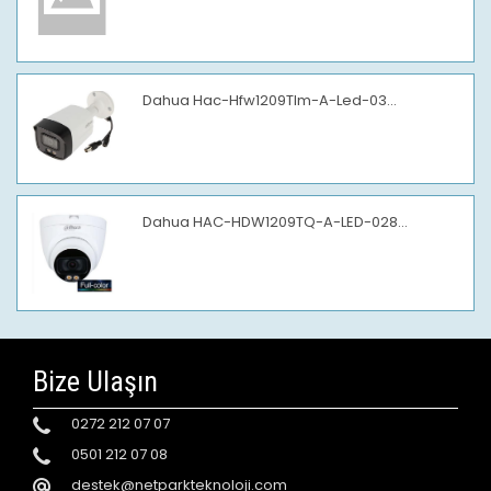
Dahua Hac-Hfw1209Tlm-A-Led-03...
Dahua HAC-HDW1209TQ-A-LED-028...
Bize Ulaşın
0272 212 07 07
0501 212 07 08
destek@netparkteknoloji.com