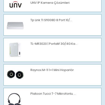
UNV IP Kamera Çözümleri
Tp Link Tl Sf1008D 8 Port 10/...
TL-MR3020 | Portatif 3G/4G Ka...
Raynox M-11 1+1 Mini Hoparlör
Platoon Tucci T-7 Mikrofonlu ...