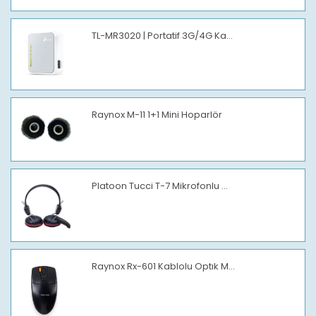
TL-MR3020 | Portatif 3G/4G Ka...
Raynox M-11 1+1 Mini Hoparlör
Platoon Tucci T-7 Mikrofonlu ...
Raynox Rx-601 Kablolu Optık M...