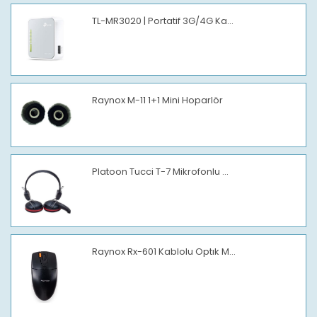
TL-MR3020 | Portatif 3G/4G Ka...
Raynox M-11 1+1 Mini Hoparlör
Platoon Tucci T-7 Mikrofonlu ...
Raynox Rx-601 Kablolu Optık M...