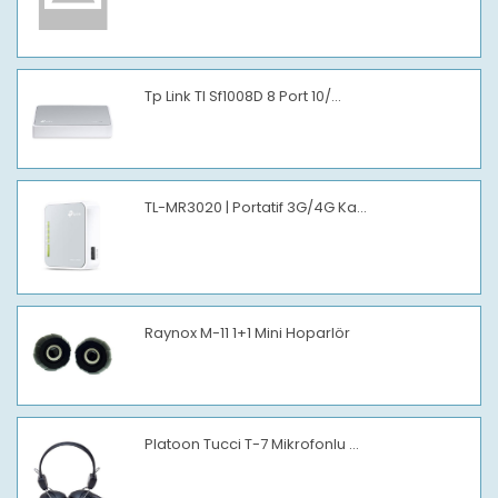
Tp Link Tl Sf1008D 8 Port 10/...
TL-MR3020 | Portatif 3G/4G Ka...
Raynox M-11 1+1 Mini Hoparlör
Platoon Tucci T-7 Mikrofonlu ...